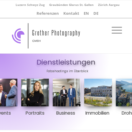
Luzern Schwyz Zug
Graubünden Glarus St. Gallen
Zürich Aargau
Referenzen
Kontakt
EN
DE
Dienstleistungen
Fotoshootings im Überblick
vents
Portraits
Business
Immobilien
Dro