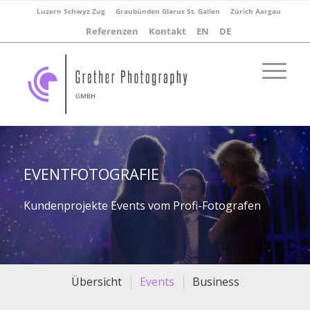
Luzern Schwyz Zug
Graubünden Glarus St. Gallen
Zürich Aargau
Referenzen
Kontakt
EN
DE
EVENTFOTOGRAFIE
Kundenprojekte Events vom Profi-Fotografen
Übersicht
Events
Business