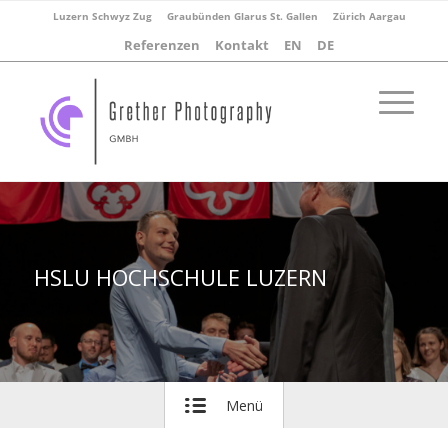
Luzern Schwyz Zug
Graubünden Glarus St. Gallen
Zürich Aargau
Referenzen
Kontakt
EN
DE
HSLU HOCHSCHULE LUZERN
Menü