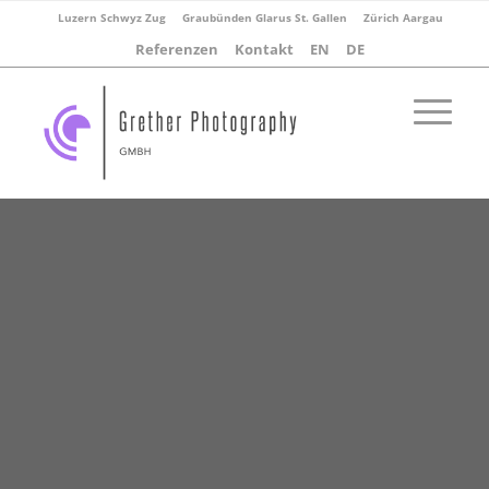
Luzern Schwyz Zug
Graubünden Glarus St. Gallen
Zürich Aargau
Referenzen
Kontakt
EN
DE