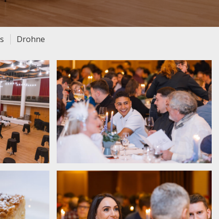
ts
Drohne