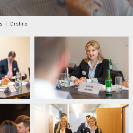
ts
Drohne