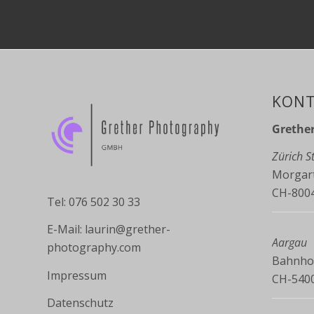
KONT
Grethe
Zürich 
Morgart
CH-8004
Tel: 076 502 30 33
E-Mail:
laurin@grether-
Aargau
photography.com
Bahnhof
Impressum
CH-540
Datenschutz