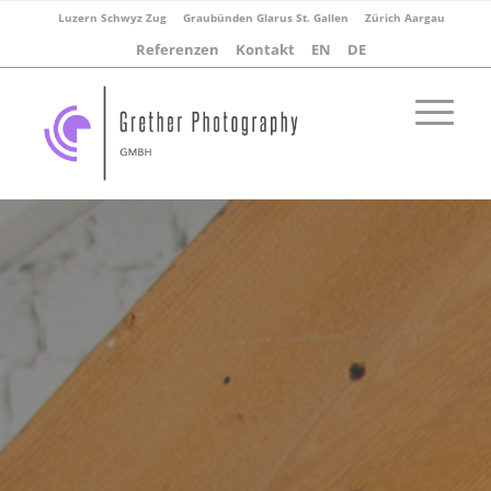
Luzern Schwyz Zug
Graubünden Glarus St. Gallen
Zürich Aargau
Referenzen
Kontakt
EN
DE