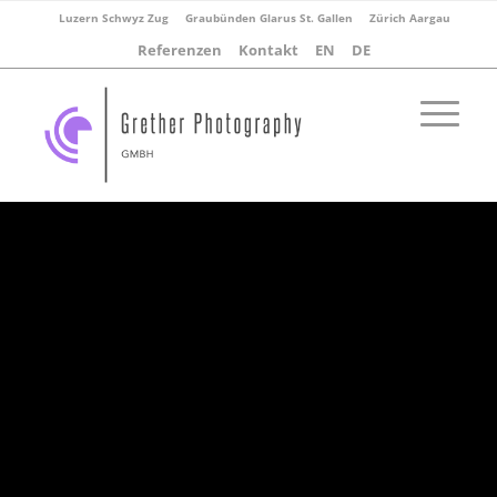
Luzern Schwyz Zug
Graubünden Glarus St. Gallen
Zürich Aargau
Referenzen
Kontakt
EN
DE